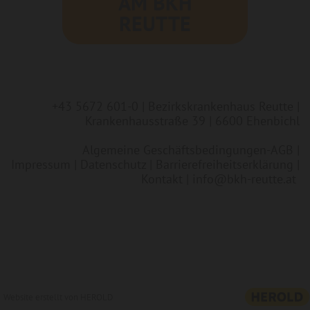
AM BKH
REUTTE
+43 5672 601-0
| Bezirkskrankenhaus Reutte |
Krankenhausstraße 39 | 6600 Ehenbichl
Algemeine Geschäftsbedingungen-AGB
|
Impressum
|
Datenschutz
|
Barrierefreiheitserklärung
|
Kontakt
|
info@bkh-reutte.at
Website erstellt von HEROLD