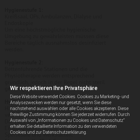
Hygienestufe 1:
Kreißsaal, OPs, Ambulanzen, Dialyse und
Endoskopie
Um eine höchstmögliche hygienische
Umgebung zu gewährleisten müssen diese
Bereiche täglich ausnahmslos desinfiziert
werden.
Hygienestufe 2:
Bettenführende Stationen und die
Physiotherapie werden entsprechend
gründlich, jedoch in der Regel nicht steril
Wir respektieren Ihre Privatsphäre
gereinigt.
Diese Website verwendet Cookies. Cookies zu Marketing- und
Hygienestufe 3:
Analysezwecken werden nur gesetzt, wenn Sie diese
Hier ist das Zentralreinigungsteam
nachstehend auswählen oder alle Cookies akzeptieren. Diese
verantwortlich.
freiwillige Zustimmung können Sie jederzeit widerrufen. Durch
Auswahl von „Informationen zu Cookies und Datenschutz“
Darunter fallen unter anderem
erhalten Sie detaillierte Information zu den verwendeten
Eingangsbereiche, die Verwaltung,
Cookies und zur Datenschutzerklärung.
Speisesäle und Werkstätten.