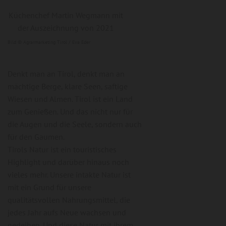
Küchenchef Martin Wegmann mit
der Auszeichnung von 2021
Bild © Agrarmarketing Tirol / Eva Eder
Denkt man an Tirol, denkt man an
mächtige Berge, klare Seen, saftige
Wiesen und Almen. Tirol ist ein Land
zum Genießen. Und das nicht nur für
die Augen und die Seele, sondern auch
für den Gaumen.
Tirols Natur ist ein touristisches
Highlight und darüber hinaus noch
vieles mehr. Unsere intakte Natur ist
mit ein Grund für unsere
qualitätsvollen Nahrungsmittel, die
jedes Jahr aufs Neue wachsen und
gedeihen. Und diese Natur mit ihrem