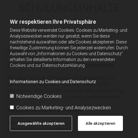
SCHULUNGSINHALTE
Wir respektieren Ihre Privatsphäre
Diese Website verwendet Cookies. Cookies zu Marketing- und
Analysezwecken werden nur gesetzt, wenn Sie diese
nachstehend auswählen oder alle Cookies akzeptieren. Diese
freiwillige Zustimmung können Sie jederzeit widerrufen. Durch
Teil 1:
Auswahl von „Informationen zu Cookies und Datenschutz“
erhalten Sie detaillierte Information zu den verwendeten
Raumgestaltung und Umgebungsanpassung
Cookies und zur Datenschutzerklärung.
Wie können Sie die häusliche Umgebung für
Informationen zu Cookies und Datenschutz
Sicherheit und Entlastung aller Beteiligten
anpassen? Wie können Sie eine pflegebedürftige
Notwendige Cookies
Person mit Hilfsmitteln zu Hause unterstützen?
Cookies zu Marketing- und Analysezwecken
Hygienische Grundmaßnahmen
Welche Maßnahmen können Sie setzen, um
Ausgewählte akzeptieren
Alle akzeptieren
Infektionen zu vermeiden?