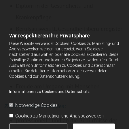
Diplom in der Gesundheits- und
Krankenpflege
Berufsausweis lt. Gesundheitsberuferegister
Wir respektieren Ihre Privatsphäre
(GBR)
Diese Website verwendet Cookies. Cookies zu Marketing- und
Analysezwecken werden nur gesetzt, wenn Sie diese
Ausgeprägtes Verantwortungs- und
nachstehend auswählen oder alle Cookies akzeptieren. Diese
freiwillige Zustimmung können Sie jederzeit widerrufen. Durch
Pflichtbewusstsein
Auswahl von „Informationen zu Cookies und Datenschutz“
erhalten Sie detaillierte Information zu den verwendeten
persönliches Engagement
Cookies und zur Datenschutzerklärung.
Freude am Umgang mit Menschen
Informationen zu Cookies und Datenschutz
Zu Ihren Aufgaben zählen:
Notwendige Cookies
Cookies zu Marketing- und Analysezwecken
professionelle und an die Bedürfnisse der