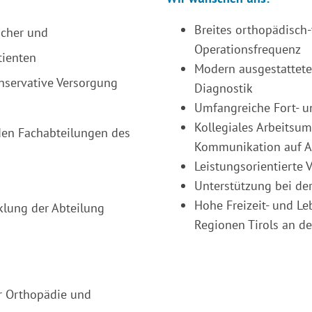
Breites orthopädisch
scher und
Operationsfrequenz
tienten
Modern ausgestattete
nservative Versorgung
Diagnostik
Umfangreiche Fort- u
Kollegiales Arbeitsum
den Fachabteilungen des
Kommunikation auf 
Leistungsorientierte 
Unterstützung bei d
Hohe Freizeit- und Leb
klung der Abteilung
Regionen Tirols an d
r Orthopädie und