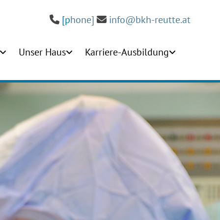
[p
hone]
info@bkh-reutte.at


Unser Haus
Karriere-Ausbildung