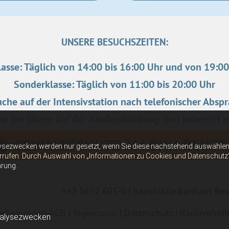
UNSERE BESUCHSZEITEN:
asse: Täglich von 14:00 bis 16:00 Uhr und von 19:00
Sonderklasse: Täglich von 11:00 bis 20:00 Uhr
che auf der Intensivstation nach telefonischer Absp
e der Eltern auf der Kinderabteilung sind jederzeit 
GEWALTSCHUTZ AM BKH REUTT
ysezwecken werden nur gesetzt, wenn Sie diese nachstehend auswählen 
errufen. Durch Auswahl von „Informationen zu Cookies und Datenschutz“ er
ärung.
+43 5672 601-0
| Bezirkskrankenhaus Reu
bedingungen-AGB
|
Impressum
|
Datenschutz
|
Barrierefrei
nalysezwecken