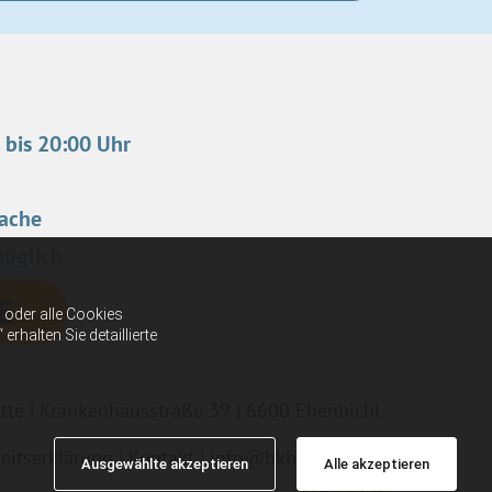
 bis 20:00 Uhr
rache
möglich
E
oder alle Cookies
halten Sie detaillierte
tte | Krankenhausstraße 39 | 6600 Ehenbichl
heitserklärung
|
Kontakt
|
info@bkh-reutte.at
Ausgewählte akzeptieren
Alle akzeptieren