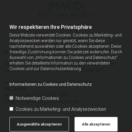
(M/W/D)
Für Innere Medizin
Wir respektieren Ihre Privatsphäre
Diese Website verwendet Cookies. Cookies zu Marketing- und
Analysezwecken werden nur gesetzt, wenn Sie diese
nachstehend auswählen oder alle Cookies akzeptieren. Diese
Interesse geweckt? Wir freuen uns auf Sie!
freiwillige Zustimmung können Sie jederzeit widerrufen. Durch
Auswahl von „Informationen zu Cookies und Datenschutz“
Nutzen Sie Bitte unser Kontaktformular oder
erhalten Sie detaillierte Information zu den verwendeten
schicken Sie Ihre Bewerbung direkt an:
Cookies und zur Datenschutzerklärung.
Assistentin der ärztlichen Direktion
Informationen zu Cookies und Datenschutz
M. Santa
Tel. +43 (0) 5672/601-600
Notwendige Cookies
Mail:
bewerbung@bkh-reutte.at
Cookies zu Marketing- und Analysezwecken
Ausgewählte akzeptieren
Alle akzeptieren