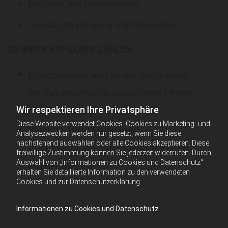
Persönliches Engagement
Freude am Umgang mit Menschen
ZU IHREN AUFGABEN ZÄHLEN:
Professionelle und an die Bedürfnisse
der PatientInnen ausgerichtete Pflege
Wir respektieren Ihre Privatsphäre
und Betreuung
Diese Website verwendet Cookies. Cookies zu Marketing- und
Planung, Umsetzung und
Analysezwecken werden nur gesetzt, wenn Sie diese
nachstehend auswählen oder alle Cookies akzeptieren. Diese
Dokumentation patientenorientierter
freiwillige Zustimmung können Sie jederzeit widerrufen. Durch
Auswahl von „Informationen zu Cookies und Datenschutz“
Pflegeprozesse
erhalten Sie detaillierte Information zu den verwendeten
Cookies und zur Datenschutzerklärung.
Informationen zu Cookies und Datenschutz