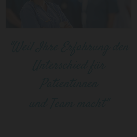
"Weil Ihre Erfahrung den
Unterschied für
Patientinnen
und Team macht"